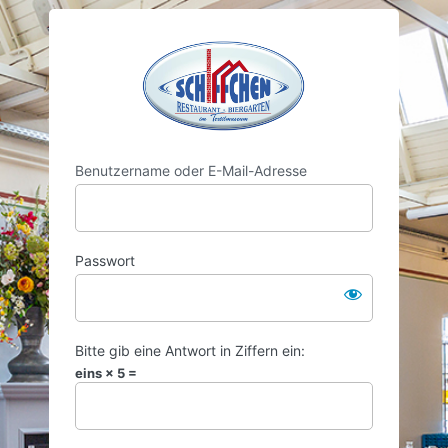
Anmelden
https://www.s
Benutzername oder E-Mail-Adresse
Passwort
Bitte gib eine Antwort in Ziffern ein:
eins × 5 =