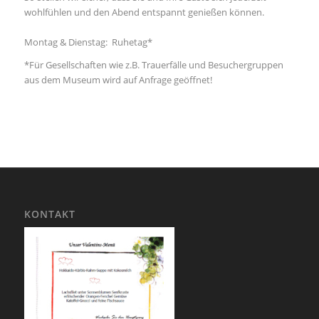
wohlfühlen und den Abend entspannt genießen können.
Montag & Dienstag: Ruhetag*
*Für Gesellschaften wie z.B. Trauerfälle und Besuchergruppen
aus dem Museum wird auf Anfrage geöffnet!
KONTAKT