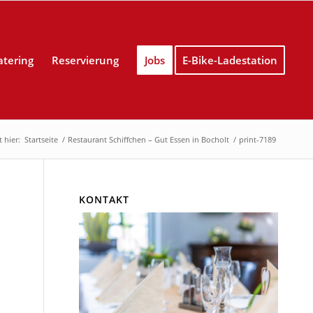
atering
Reservierung
Jobs
E-Bike-Ladestation
 hier:
Startseite
/
Restaurant Schiffchen – Gut Essen in Bocholt
/
print-7189
KONTAKT