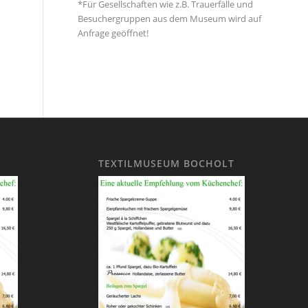
*Für Gesellschaften wie z.B. Trauerfälle und
Besuchergruppen aus dem Museum wird auf
Anfrage geöffnet!
TEXTILMUSEUM BOCHOLT