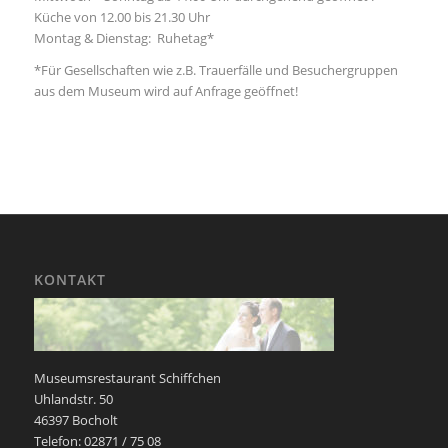
Küche von 12.00 bis 21.30 Uhr
Montag & Dienstag: Ruhetag*
*Für Gesellschaften wie z.B. Trauerfälle und Besuchergruppen
aus dem Museum wird auf Anfrage geöffnet!
KONTAKT
Museumsrestaurant Schiffchen
Uhlandstr. 50
46397 Bocholt
Telefon: 02871 / 75 08